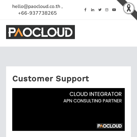
Skip
hello@paocloud.co.th ,
to
+66-937738265
content
Customer Support