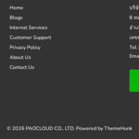
Home
บริษ
Blogs
8 หม
Internal Services
อำเ
Customer Support
เลข
Privacy Policy
Tel
Emai
About Us
Contact Us
© 2026
PAOCLOUD CO., LTD.
Powered by
ThemeHunk