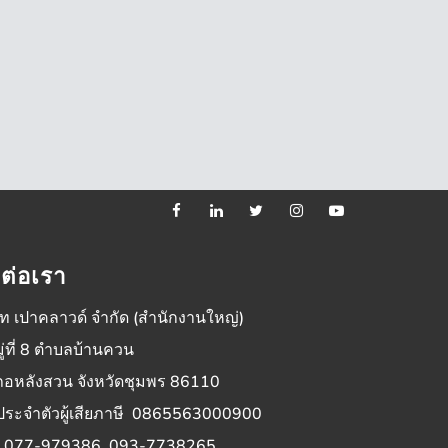
ดต่อเรา
ัท เปาคลาวด์ จำกัด (สำนักงานใหญ่)
ู่ที่ 8 ตำบลบ้านควน
ภอหลังสวน จังหวัดชุมพร 86110
ประจำตัวผู้เสียภาษี 0865563000900
 : 077-979386, 093-7738265