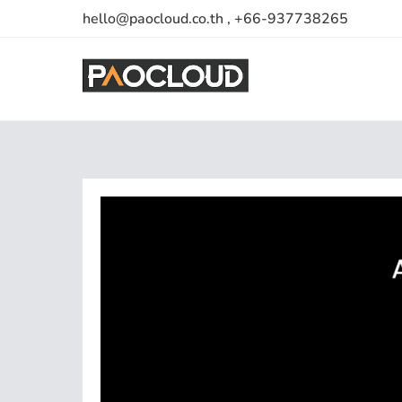
Skip
hello@paocloud.co.th , +66-937738265
to
content