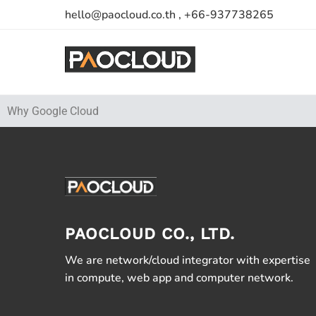
hello@paocloud.co.th , +66-937738265
Why Google Cloud
PAOCLOUD CO., LTD.
We are network/cloud integrator with expertise
in compute, web app and computer network.