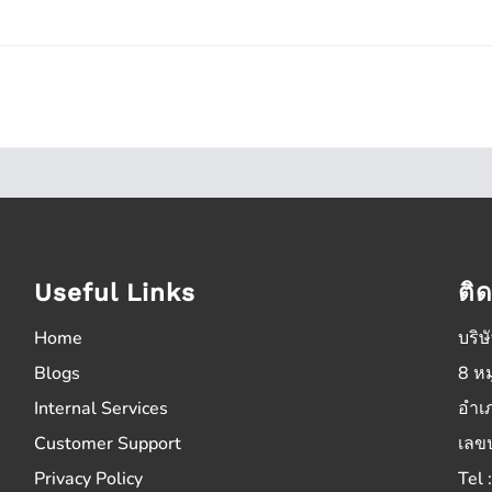
Useful Links
ติ
Home
บริษ
Blogs
8 หม
Internal Services
อำเ
Customer Support
เลข
Privacy Policy
Tel